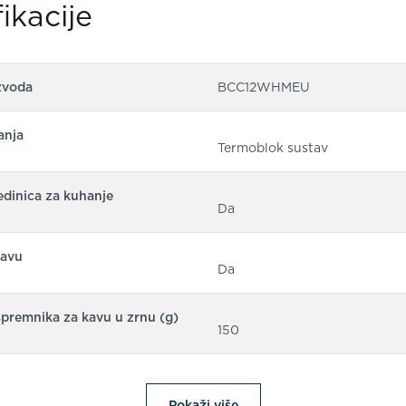
ikacije
zvoda
BCC12WHMEU
anja
Termoblok sustav
edinica za kuhanje
Da
kavu
Da
spremnika za kavu u zrnu (g)
150
Pokaži više