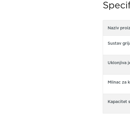
Specif
Naziv proi
Sustav grij
Uklonjiva j
Mlinac za 
Kapacitet 