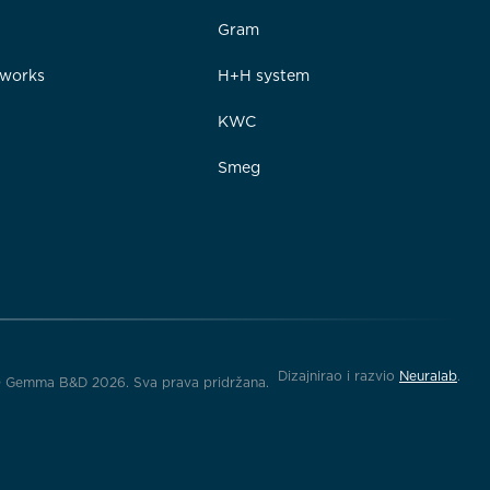
Gram
rworks
H+H system
e
KWC
Smeg
Dizajnirao i razvio
Neuralab
.
 Gemma B&D 2026. Sva prava pridržana.