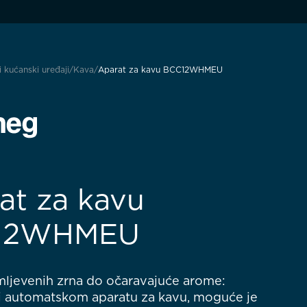
i kućanski uređaji
Kava
Aparat za kavu BCC12WHMEU
at za kavu
12WHMEU
mljevenih zrna do očaravajuće arome:
ći automatskom aparatu za kavu, moguće je