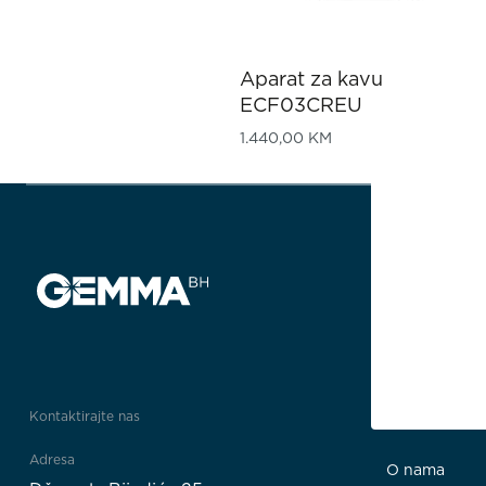
Aparat za kavu
ECF03CREU
1.440,00
KM
Kontaktirajte nas
Impresum
Adresa
O nama