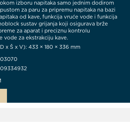
 širokom izboru napitaka samo jednim dodirom
pustom za paru za pripremu napitaka na bazi
napitaka od kave, funkcija vruće vode i funkcija
oblock sustav grijanja koji osigurava brže
preme za aparat i preciznu kontrolu
 vode za ekstrakciju kave.
D x Š x V): 433 × 180 × 336 mm
903070
709334932
M