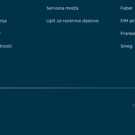
Servisna mreža
Faber
enja
Upit za rezervne dijelove
FIM ai
y
Frank
tnosti
Smeg
©