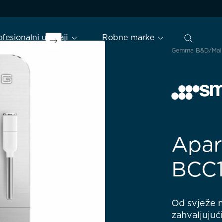
ofesionalni uređaji
Robne marke
Gemma B&D
Mal
Apar
BCC
Od svježe 
zahvaljuju