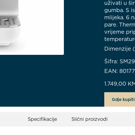
uživati ​​u
gumba. S is
mlijeka. 6 
pare. Therm
vrijeme pri
temperature
Dimenzije (
Šifra: SM2
EAN: 8017
1.749,00
K
Gdje kupiti
Specifikacije
Slični proizvodi