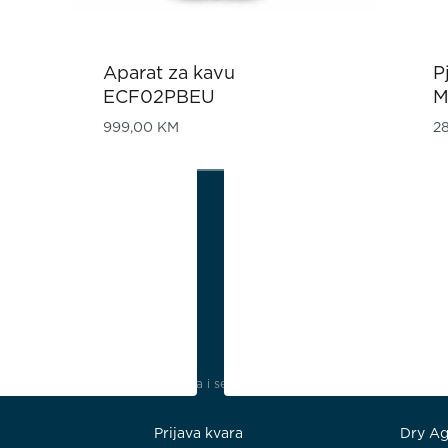
Aparat za kavu
P
ECF02PBEU
M
999,00
KM
2
Podrška i servis
Kućans
Prijava kvara
Dry Ag