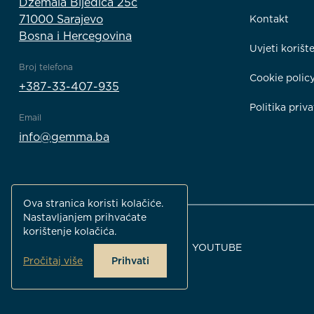
Džemala Bijedića 25c
71000 Sarajevo
Kontakt
Bosna i Hercegovina
Uvjeti korišt
Broj telefona
Cookie polic
+387-33-407-935
Politika priva
Email
info@gemma.ba
Ova stranica koristi kolačiće.
Nastavljanjem prihvaćate
korištenje kolačića.
FACEBOOK
INSTAGRAM
YOUTUBE
Pročitaj više
Prihvati