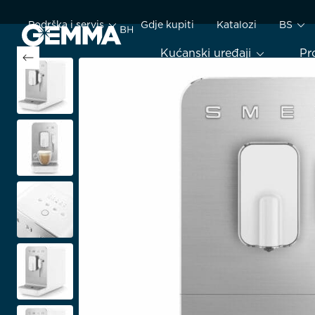
Podrška i servis
Gdje kupiti
Katalozi
BS
Kućanski uređaji
Pr