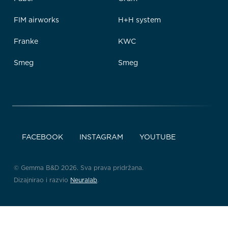
FIM airworks
H+H system
Franke
KWC
Smeg
Smeg
FACEBOOK
INSTAGRAM
YOUTUBE
© Gemma B&D 2026. Sva prava pridržana.
Dizajnirao i razvio
Neuralab
.