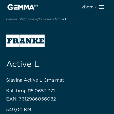
Izbornik
Gemma B&D
Slavine
Crna mat
Active L
Active L
Slavina Active L Crna mat
Kat. broj: 115.0653.371
EAN: 7612986056082
549,00
KM