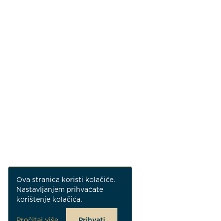
Ova stranica koristi kolačiće.
Nastavljanjem prihvaćate
korištenje kolačića.
Pročitaj više
Prihvati