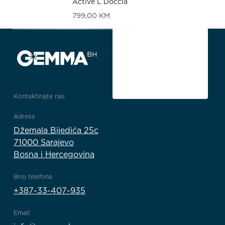
Active L Doccia
799,00
KM
Kontaktirajte nas
Adresa
Džemala Bijedića 25c
71000 Sarajevo
Bosna i Hercegovina
Broj telefona
+387-33-407-935
Email