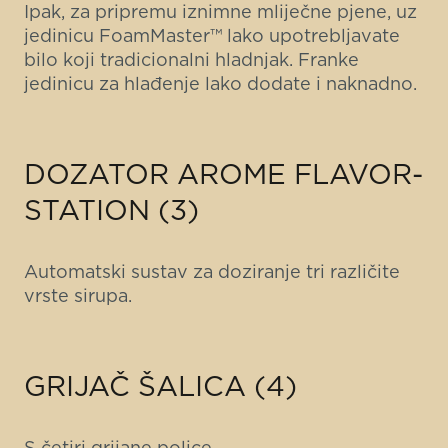
Ipak, za pripremu iznimne mliječne pjene, uz
jedinicu FoamMaster™ lako upotrebljavate
bilo koji tradicionalni hladnjak. Franke
jedinicu za hlađenje lako dodate i naknadno.
DOZATOR AROME FLAVOR-
STATION (3)
Automatski sustav za doziranje tri različite
vrste sirupa.
GRIJAČ ŠALICA (4)
S četiri grijane police.