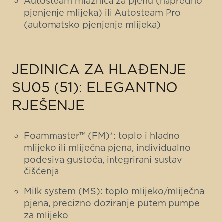
Autosteam mlaznica za pjenu (napredno
pjenjenje mlijeka) ili Autosteam Pro
(automatsko pjenjenje mlijeka)
JEDINICA ZA HLAĐENJE
SU05 (51): ELEGANTNO
RJEŠENJE
Foammaster™ (FM)*: toplo i hladno
mlijeko ili mliječna pjena, individualno
podesiva gustoća, integrirani sustav
čišćenja
Milk system (MS): toplo mlijeko/mliječna
pjena, precizno doziranje putem pumpe
za mlijeko