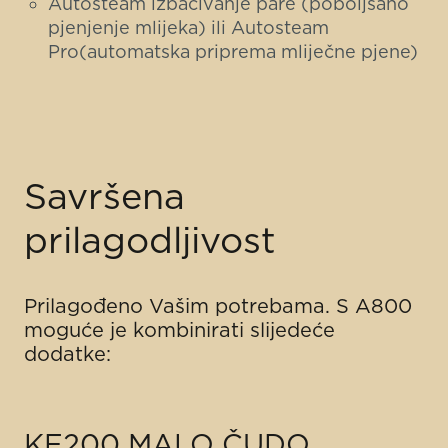
Autosteam izbacivanje pare (poboljšano
pjenjenje mlijeka) ili Autosteam
Pro(automatska priprema mliječne pjene)
Savršena
prilagodljivost
Prilagođeno Vašim potrebama. S A800
moguće je kombinirati slijedeće
dodatke:
KE200 MALO ČUDO