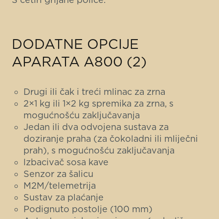
DODATNE OPCIJE
APARATA A800 (2)
Drugi ili čak i treći mlinac za zrna
2×1 kg ili 1×2 kg spremika za zrna, s
mogućnošću zaključavanja
Jedan ili dva odvojena sustava za
doziranje praha (za čokoladni ili mliječni
prah), s mogućnošću zaključavanja
lzbacivač sosa kave
Senzor za šalicu
M2M/telemetrija
Sustav za plaćanje
Podignuto postolje (100 mm)