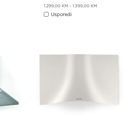
rice range: 489,00 KM through 529,00 KM
Price range: 1.2
1.299,00
KM
–
1.399,00
KM
Usporedi