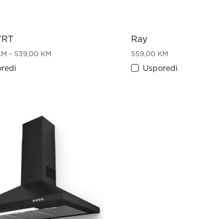
VRT
Ray
Price range: 499,00 KM through 539,00 KM
KM
–
539,00
KM
559,00
KM
redi
Usporedi