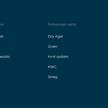
tvo
Profesionalni sektor
er
Dry Ager
Gram
rworks
H+H system
e
KWC
Smeg