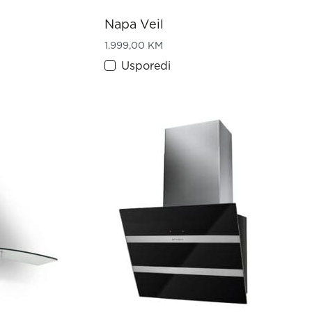
Napa Veil
ice range: 229,00 KM through 269,00 KM
1.999,00
KM
Usporedi