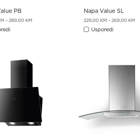
alue PB
Napa Value SL
h 669,00 KM
Price range: 249,00 KM through 289,00 KM
Pr
KM
–
289,00
KM
229,00
KM
–
269,00
KM
redi
Usporedi