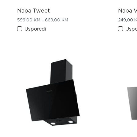
Napa Tweet
Napa V
Price range: 599,00 KM throug
599,00
KM
–
669,00
KM
249,00
Usporedi
Uspo