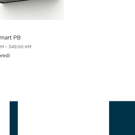
Smart PB
h 1.069,00 KM
Price range: 299,00 KM through 349,00 KM
KM
–
349,00
KM
redi
1
2
2/2