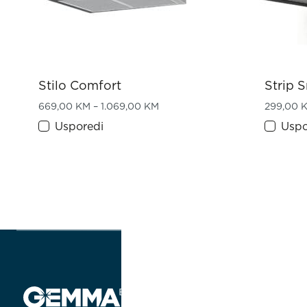
Stilo Comfort
Strip 
Price range: 669,00 KM throug
669,00
KM
–
1.069,00
KM
299,00
Usporedi
Uspo