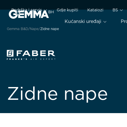
Podrška i servis
Gdje kupiti
Katalozi
BS
Kućanski uređaji
Pr
Gemma B&D
Nape
Zidne nape
Zidne nape