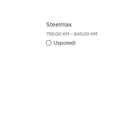
Steelmax
Price range: 799,
799,00
KM
–
849,00
KM
Usporedi