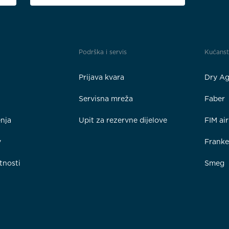
Podrška i servis
Kućans
Prijava kvara
Dry Ag
Servisna mreža
Faber
enja
Upit za rezervne dijelove
FIM ai
y
Frank
tnosti
Smeg