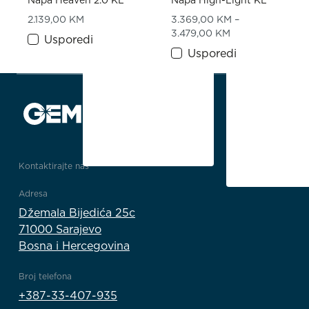
Napa Heaven 2.0 KL
Napa High-Light KL
2.139,00
KM
3.369,00
KM
–
Price range: 3.
3.479,00
KM
Usporedi
Usporedi
Kontaktirajte nas
Adresa
Džemala Bijedića 25c
71000 Sarajevo
Bosna i Hercegovina
Broj telefona
+387-33-407-935